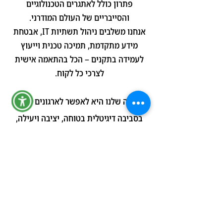
פתרון כולל לאתגרים הטכנולוגיים
והסייבריים של העולם המודרני.
אנחנו משלבים ניהול תשתיות IT, אבטחת
מידע מתקדמת, תמיכה טכנית וייעוץ
לעמידה בתקנים – הכל בהתאמה אישית
לצרכי כל לקוח.
המטרה שלנו היא לאפשר לארגונים לצמוח
בסביבה דיגיטלית בטוחה, יציבה ויעילה,
תוך עמידה בסטנדרטים בינלאומיים כמו
ISO 27001 ורגולציות מקומיות.
באמצעות חדשנות, חשיבה פרואקטיבית
וטכנולוגיות מתקדמות כגון מערכת Argus
Eye, אנחנו מעניקים ללקוחותינו שקט נפשי
וניהול טכנולוגי מלא – כדי שהם יוכלו